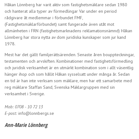
Håkan Lönnberg har varit aktiv som fastighetsmäklare sedan 1980
och hanterat alla typer av förmedlingar Var under en period
rådgivare åt medlemmar i förbundet FMF,
(Fastighetsmäklarförbundet) samt fungerade även utåt mot
allmänheten i FRN (fastighetsmarknadens reklamationsnämnd) Håkan
Lönnberg har stora nytta av dom juridiska kunskaper som jur kand
1978.
Mest har det gällt familjerättsärenden. Senaste åren bouppteckningar,
testamenten och arvskiften. Kombinationer med fastighetsförmedling
och juridisk verksamhet är en utmärkt kombination som i allt väsentlig
hänger ihop och som hållit Håkan sysselsatt under många år. Sedan
en tid är han inte verksam som mäklare, men har ett samarbete med
reg mäklare Staffan Sand, Svenska Mäklargruppen med sin
verksamhet i Sverige.
Mob: 0708 - 10 72 13
E-post:
info@lonnbergs.se
Ann-Marie Lönnberg